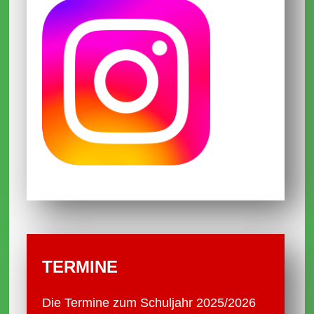
2026/2027
Im Dezember 2025
Frohe Weihnachten und schöne
Ferien
01.12.2025
Terminänderungen
31.10.2025
Schülersprecherteam und SV-Lehrer
2025/2026
Schulpflegschaft
TERMINE
Infos Anmeldung Mittagessen
Die Termine zum Schuljahr 2025/2026
30.10.2025