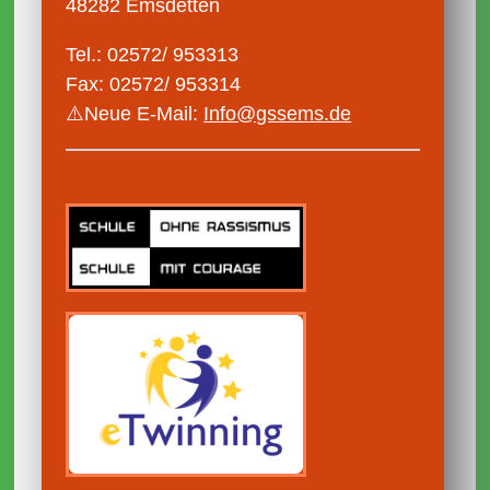
48282 Emsdetten
Tel.: 02572/ 953313
Fax: 02572/ 953314
⚠️Neue E-Mail:
Info@gssems.de