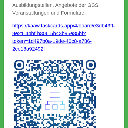
Ausbildungstellen, Angebote der GSS,
Veranstaltungen und Formulare:
https://kaaw.taskcards.app/#/board/e3db43ff-
9e21-44bf-b306-5b43b95e85bf?
token=1d497b0a-19de-40c8-a786-
2ce18a92492f