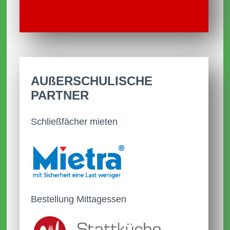
Einladung zum Elterncafé am 8.
Oktober.
31.08.2025
Die aktuelle Terminübersicht wurde
AUßER­SCHULISCHE
veröffentlicht.
PARTNER
27.08.2025
Schließfächer mieten
Das Schuljahr 2025/2026 startet am
27.08.2025
Bestellung Mittagessen