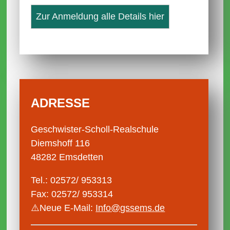
Zur Anmeldung alle Details hier
ADRESSE
Geschwister-Scholl-Realschule
Diemshoff 116
48282 Emsdetten
Tel.: 02572/ 953313
Fax: 02572/ 953314
⚠️Neue E-Mail:
Info@gssems.de