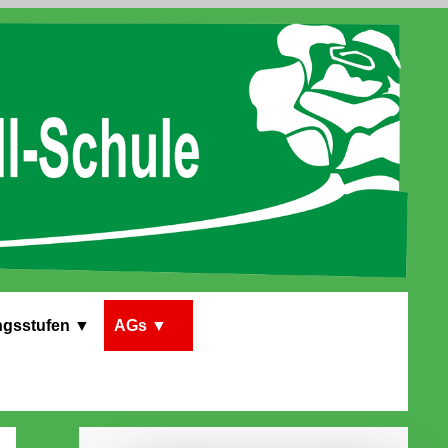
gs­stufen
▼
AGs
▼