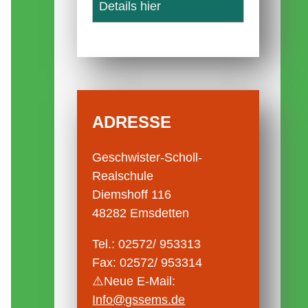
Details hier
ADRESSE
Geschwister-Scholl-
Realschule
Diemshoff 116
48282 Emsdetten
Tel.: 02572/ 953313
Fax: 02572/ 953314
⚠️Neue E-Mail:
Info@gssems.de