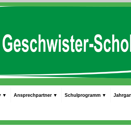
v
▼
Ansprech­partner
▼
Schul­programm
▼
Jahrgan