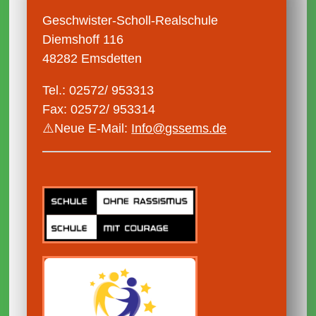
Geschwister-Scholl-Realschule
Diemshoff 116
48282 Emsdetten
Tel.: 02572/ 953313
Fax: 02572/ 953314
⚠️Neue E-Mail:
Info@gssems.de