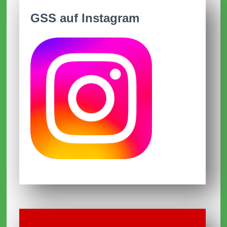
09.01.2026
GSS auf Instagram
Anmeldezeiten für Schulanmeldungen
2026/2027
Im Dezember 2025
Frohe Weihnachten und schöne
Ferien
01.12.2025
Terminänderungen
31.10.2025
Schülersprecherteam und SV-Lehrer
2025/2026
Schulpflegschaft