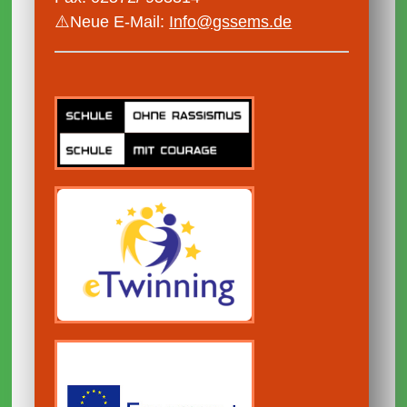
⚠️Neue E-Mail:
Info@gssems.de