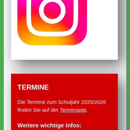
Frohe Weihnachten und schöne
Ferien
01.12.2025
Terminänderungen
31.10.2025
Schülersprecherteam und SV-Lehrer
2025/2026
Schulpflegschaft
TERMINE
Infos Anmeldung Mittagessen
Die Termine zum Schuljahr 2025/2026
30.10.2025
finden Sie auf der
Terminseite
.
Kollegiumsliste
Aktualisierung der Formular-Seite und
Weitere wichtige Infos: