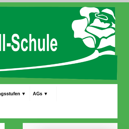
gs­stufen
▼
AGs
▼