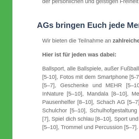
der persönlichen und geistigen Freihei
AGs bringen Euch jede M
Wir bieten die Teilnahme an
zahlreich
Hier ist für jeden was dabei:
Ballsport, alle Ballspiele, außer Fußb
[5-10], Fotos mit dem Smartphone [5-7]
[5–7], Geschenke und MEHR [5–10]
InNature [5–10], Mandala [8–10], M
Pausenhelfer [8–10], Schach AG [5–7]
Schulchor [5–10], Schulhofgestaltung 
[7], Spiel dich schlau [8–10], Sport und 
[5–10], Trommel und Percussion [5–7].