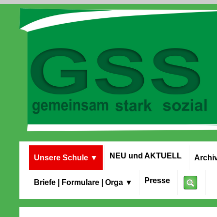
NEU und AKTUELL
Unsere Schule
▼
Archi
Presse
Briefe | Formulare | Orga
▼