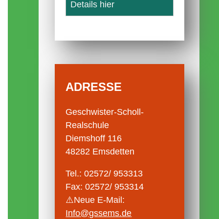
Details hier
ADRESSE
Geschwister-Scholl-
Realschule
Diemshoff 116
48282 Emsdetten
Tel.: 02572/ 953313
Fax: 02572/ 953314
⚠️Neue E-Mail:
Info@gssems.de