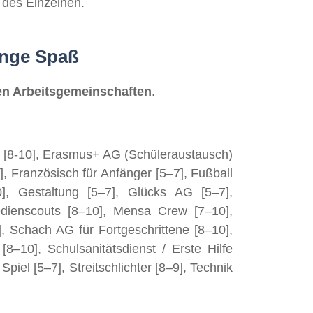
t des Einzelnen.
enge Spaß
en Arbeits­gemeinschaften
.
all [8-10], Erasmus+ AG (Schüleraustausch)
, Französisch für Anfänger [5–7], Fußball
, Gestaltung [5–7], Glücks AG [5–7],
edienscouts [8–10], Mensa Crew [7–10],
, Schach AG für Fortgeschrittene [8–10],
[8–10], Schulsanitätsdienst / Erste Hilfe
Spiel [5–7], Streitschlichter [8–9], Technik