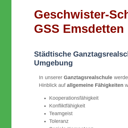
Geschwister-Sch
GSS Emsdetten
Städtische Ganztags­reals
Umgebung
In unserer
Ganztagsrealschule
werden
Hinblick auf
allgemeine Fähigkeiten
w
Kooperations­fähigkeit
Konfliktfähigkeit
Teamgeist
Toleranz