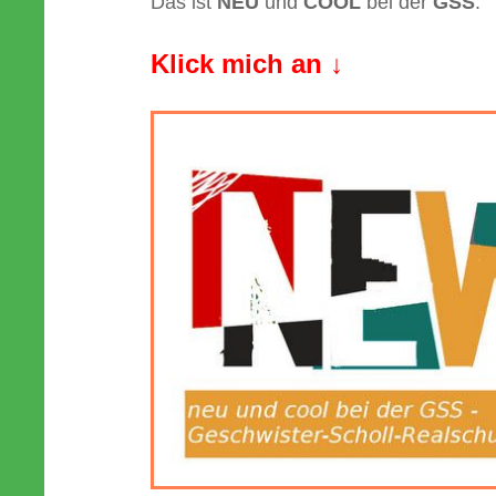
Das ist
NEU
und
COOL
bei der
GSS
.
Klick mich an
↓