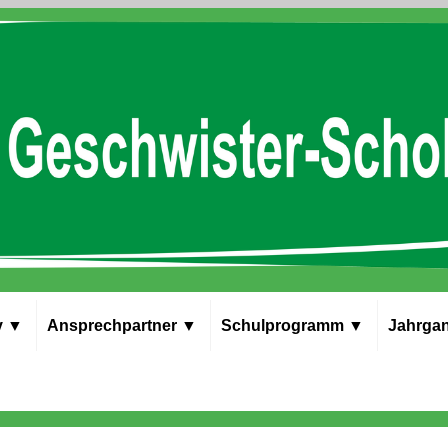
v
▼
Ansprech­partner
▼
Schul­programm
▼
Jahrgan