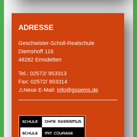
ADRESSE
Geschwister-Scholl-Realschule
Diemshoff 116
48282 Emsdetten
Tel.: 02572/ 953313
Fax: 02572/ 953314
⚠️Neue E-Mail:
Info@gssems.de