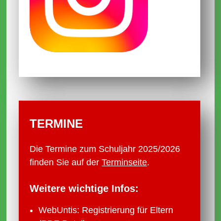
Ferien
01.12.2025
Terminänderungen
31.10.2025
Schülersprecherteam und SV-Lehrer
2025/2026
Schulpflegschaft
TERMINE
Infos Anmeldung Mittagessen
Die Termine zum Schuljahr 2025/2026
30.10.2025
finden Sie auf der
Terminseite
.
Kollegiumsliste
Aktualisierung der Formular-Seite und
Weitere wichtige Infos:
der Seite Schul­anmeldungen
WebUntis: Registrierung für Eltern