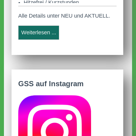
Hitzefrei / Kurzstunden
Alle Details unter NEU und AKTUELL.
22.05.2026
Anleitung Anmeldung Webuntis
Weiterlesen ...
Neue Termine
31.03.2026
Aktuelle AGs
09.01.2026
GSS auf Instagram
Anmeldezeiten für Schulanmeldungen
2026/2027
Im Dezember 2025
Frohe Weihnachten und schöne