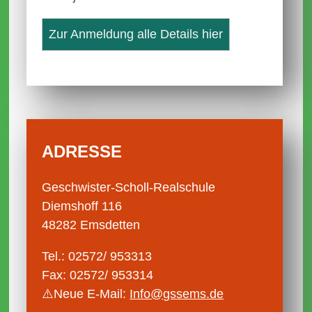
Zur Anmeldung alle Details hier
ADRESSE
Geschwister-Scholl-Realschule
Diemshoff 116
48282 Emsdetten
Tel.: 02572/ 953313
Fax: 02572/ 953314
⚠️Neue E-Mail:
Info@gssems.de