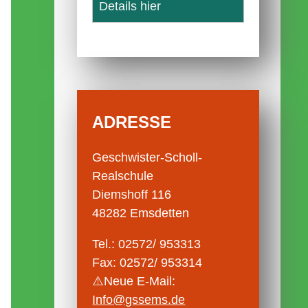
Details hier
ADRESSE
Geschwister-Scholl-
Realschule
Diemshoff 116
48282 Emsdetten
Tel.: 02572/ 953313
Fax: 02572/ 953314
⚠️Neue E-Mail:
Info@gssems.de