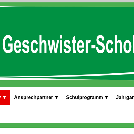
v
▼
Ansprech­partner
▼
Schul­programm
▼
Jahrgan