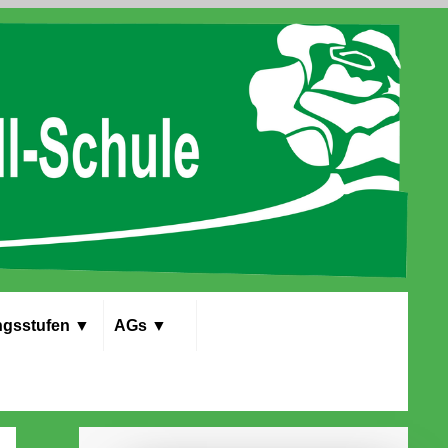
gs­stufen
▼
AGs
▼